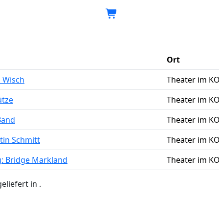
Home
Home
Karten
Ort
 Wisch
Theater im K
ütze
Theater im K
Band
Theater im K
tin Schmitt
Theater im K
: Bridge Markland
Theater im K
geliefert in
.